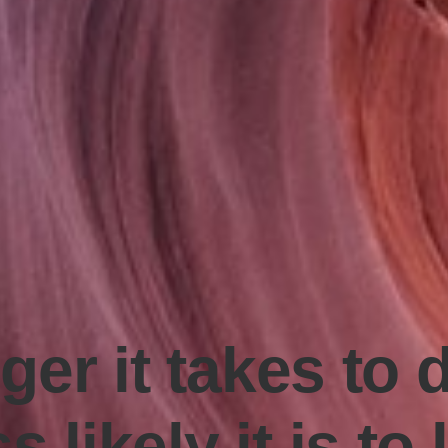
ger it takes to 
ss likely it is to