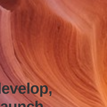
develop,
 launch