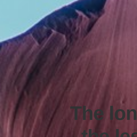
The lon
the le