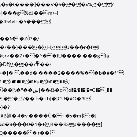
fB(�B�;�y�(����]���V�S���x% � ?
�]���g%dJ
��m>-}
��M�Zᩱ?�/
��/��)����H U���r�f!
���?߾��/
R����+�|� ,��d� ����2����%��b�#�f"
.�r�������Rp�&����㚙
��|�=C��_��
)�?
B鰝� 4�v ����C̾�~ �s�m$:�}
&d�8���0�1�+B��RSp����[