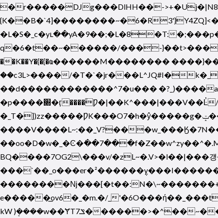
�r�����DJg���DlHH��->+�Uj�|N8
{K��B�`4]��������~�6�R3'}Y4ZQ]<
�L�S�_c�yւ��yA�9��;�L�8�T:�;���
q�6�t��~������/���-}��t>����P�2X��u�
��K��Y�{�{�ҩ������M�������� ����}�
��c3L>����/�T�`�jr���L^JQ#I�k�__v�ݾ;{��L���T���������S������w�< &O/��
��d������������^7�u��� �?_)����a���
�p����׍�ӷ����۫Ƿ�|��K^���|���V��Ŀ̓/?l�z��kc�~�i��*_ʯ��/��?u���S=x8
�_T�])zz�����ǷK���O7�h�ŷ�����g�ݓ��˗��߸��i���B�k���f.�IԽJ��n�C�c��p����S�^�ٹ�N���/�,��� �������?
����V����L~:��_V?���w_���Ӄ�7N���
��oo�D�w�_�Ͼ�߭��7���f�Z��w^zy��^�.M5m�޾���M��ב����Υ�>~�[��?F���}�YN�7g_㟟�_�/�/O��/�
BQ����7OG2\���v/�zL~�.V>�l��|���걩�7�����~5��'oܯ����ӷ��x�~8o�
���`��_o���er�²������݆y���I������
��������ǋ���[�t��:N�\~�������+
e�����͟ov6�_�m.�/_'�6O���ή��_���t
kW )ܱ����w��ɎTݏ7������>�^��~����_��{����o�����8MN6��7�/>)�?