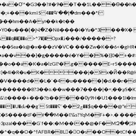
+���kՠi S 4��Գ'��|�dm���*l
���hm��A�yˠ��k�t��
�Y0�u���[�jՎ�Z�Nӫ����i�Yu�*3{��݃�X
��Sea�k@�x���zV�VC� ���Zw�K��6<�gHR�
�v��]�g֑�����é�Y��}%�)]0� +�#>C��s
�o��a�K�a�ӏzGi?�ĩ.g�����E~r5���
�4i�R�u�K����j�Sx�Й��R@H��ʭx��
*�������8?3��o.��w���7����|�=,��,yS�
����+���?b��)���Ѹ9H�U1���1l�lm-[s�c
q����@"e � `�A �#��������;>�-
S����tF�۷��M��l?&s?YqM�F+�>.� ����