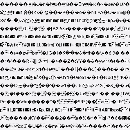
�������ـ�h�x�8��Ēh�K�>�sө?�U?������x��>ϕ�� �s��]�$�e��b8k��h��"�. ��Ks��B'X��Tg�� �#%$0�픵
S 4!���啥�(Kx� @���P���6�� NI:=A�O�?m
3S՚�=�)zA r���S�����t��I1L�0�2�<�ρa�e�����<�BT��xZ�)Wp%�� �� \K��f�_���?
���� 0+�'~�[B2I5Su���z���2{�j
#�]ݴgG�=XNfa�-����7.9?��V�>��e��j;��Jk�a� ?
���4��h�%~�����h��#0����\K��@5�k_������<�t9�CB׸�d)k���JA+���`�*�}�գ�Z��i��˱cԩs0;�)�yă�%ʌ��pۛS"��C���E /k�6�*�6K ���0X>�
��@�x`#(���]LL3�r]mƑ0j1����+:�}�C�6�V\��-
��@�zvbn�JG�I�ߚ�&���9��\y�6 9� ��ՙ6Xu�. �����:Ol:K��b`���/
�r�'���R|j|3*H�>��Z�:YY��&�yw�(��
��&3�~Mx4�4eLT���Ӊ���5[ ���b�I�iL
��z�d���D��ζX�gO]Y�0Y1�086S1��T�Ndd"'K�٪ba
���O�x�"��'��w1��؎tunqS74߶r)�&_��o�3�
��I���S�!����Ja4�^|��˴��ݲtW�+��,��t�W�^2;�gnʅ藀
Pe;���Vɬu�@���*�$�SRS(��a(e�LEC
p�L,�F������e�>�pJ��@�Qs�
���ɨ*� ��A�F�xps�^
Jς����șKY����2��a�%�*�q[-?�6�܎�iW� � �%vĶ�cH��QM��K�����mCD���꺎z�:��P�wOl��B `h��ju!
��cq3)�U�o�m�+=?�`�����n��