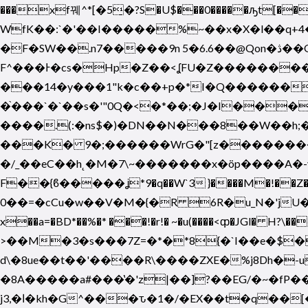
���xf꿰^*[�5̠�?S�U$���0�����ԡt[�
WfK��:`�'��I�����%~��x�X�l��q+4�
�F�SW��.n7�����9n 5�6.6��@Qon�ڎ��O ���r������7� ��6��m���"��E�4�454vLs�5���
F^���Ͱ�cs�Hp�Z��<ʆFU�Z�������
���14�y���1"k�c��+p�*I�Q������
�֙���`�`��s�'"0Q�<�*��;�J�I��
����.(:�ns$�)�DN��N���8��W��h;�Ӌ�sp�΅�#�9����,2��+�
���K� 9�;������WrG�"[z��������
�/_��eC��h˛�M�7\~�������x�öp����A�
F��{ϐ�����ʝ*9�q��W`3 }����M�!��Z��F�
0� �=�cCu�w��V�M�{�R 6R�u_N�'jU�m�1��y�8
x��a=�BD*��%�* ���!�r!� ~�u(����<ȹ�JGl� H?\�� �٧��'w���4(�z���o��}����'�4�z�� /��Ћ�+b[�|CU�#O�
>��M�3�s���7Z=�
*�*8{�`I��e�$
d\�8ue��t��'����R\����ZXE�%j8Dh�-u
�8A�����a#���̔�'z|��]?��EG/�~�f
j3,�ا�kh�G^���ԏ�1�/�EX��t�q��[�%�!|�_�z*BtQ+h�,Df�cF��k`/o,Q����� � r�� 