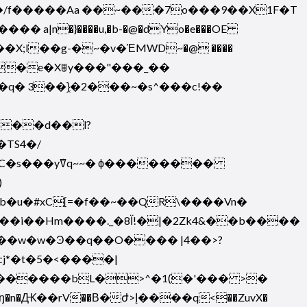
�/f�����Aa ��~���7o���9��X1F�T
�Ѫ���� a|n�}����u,�b-�@�dYo�e���OE
`�e�Xꍔy���"���_��
TS4�/
� ϕ��������
u�#xC[=�f��~��QR\����Vn�
��i��Hm����._�8Ϊ!�|�2Zk4&��b����
j*�t�5�<����|
������bL�>^�1(�'��� >�
ժ>إ����q<��ZuvX�