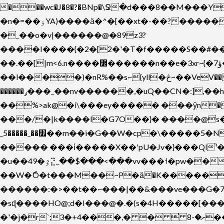
���wc�J�8�?�BNp�\Ջ�d���8��M���Y�@QD���;M�����ٽ��s������
�n�=��ۏYA)����ӓ�^�[��xt�-��?�����n�(������?���(k�m<{����A?�I^ԑbPb�_{���/g~4�`��dJU���c�X��.� N�W���
�_��o�v|������@�89z3?
����I����{�2�[2�'�T�f�����S��#���
��.��[|m<6.n����߼������n��e�3xr~{�ؤ7�u� .��tSW/���|z�?�w 9L7��|y�ʷ�� ��_|�_u�Nm�*���^�ߛ�$U���p�W�ݥ�xg� �/��
��l����)�nR%��s~{yll�څ~��VeV������)��'���ɗɧ�?�M~�}����6����'�����~�k����q�N���/�_�/
������ݛ���_��nv������,�uQ��CN�:],��h( 4��]�h�'�cU��?r�P�;=�Pe����w���?'͟�N�p��M����5�}��CU�s��q�k�-
��%>ak@�i\���ey����� ���ܸӯn��2�Y��4?�W��M����n
���/�|k����I�G7O��}� ����@s
_׿��_�����5��m��i�G��W�cp�\�����5�N��h�Oɣ�*�r�m��u����w�W~�v��Wptj�dh#p���k]������ί��w�d��D�7)Z-
����� ���ί�����X��'pU�Jv�}���Ql'֮�
�u��49�ٷ⣝_��$���<���vv���˧�pw��7z��|���QGʹ� 9{ ~� ��v���XbTW� Y�� [h��J�z
��W�ޮÓ�t���M��~P�ӓ�K�����H[Cc
������:�>��t��~���|��&���ve��� G�7i
�sɖ����HO@;d�I���@�.�(s�4H�����[
�'�j�r`;3�+4���,� � ̕ ށ�-8���]� �F��4��>��I �Շk)������=�~��~�Tz�+��f܈v�ow�������F-