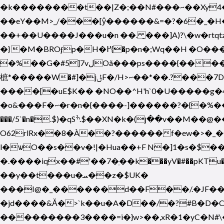
�k��������t��|Z�;��N#���~��Xy4��I
��eY��M>_/���[ŷ������&=�?�6�_�H�o!�
�} �M�BROӻp�H�߂{�p�n�;Wq��H �O����ܿ�>$����k�<�ToNN/N�_�r"4��Ç���ޅ�[G ���]Y����ۛ����F��eK���Q
�%��G�#5]7vلOã���ps����{����������|w�8Ioԝ�+8&m9� (x��5dU��� �U�b������x�/U`������fw�~ϼ�b'p
樜*�����W�#]�jݪF�/H>~��*��.?���7D=� @T���]� y]p�I]�6��O��^����$/����u5�� �y�*�\�9ߘ�8(�
����[�uE$K�� �NO��^H'h`0�U�����
�o&���F�~�r�n�{����-]������?�{�%�
���/5`�n�.$)�qSׯ.$��XN�k�(յ��v��M��@���M5,'���;`V�n6�[]��������}ƻ�SnrX�Qϊ󠭧-�Q����:��?
O62rlRx��8�À��?������f�ew�>�_�O
l�ѡO��s��v�!|�Hua��+F N�]1�s�$��
�.����iqx��#'��7�ֽ��k���yV�#��pKTu�ۧ7�U-�� �"��}�
��y��t���u�ܚ��z�$UK�
���I@�_������d��F��/.�JF��
�jd����&Ă�>`k��u�A�D��/�?#B�D�
�������
��3����=i�}w>�� ,xR�1�yC�N#\