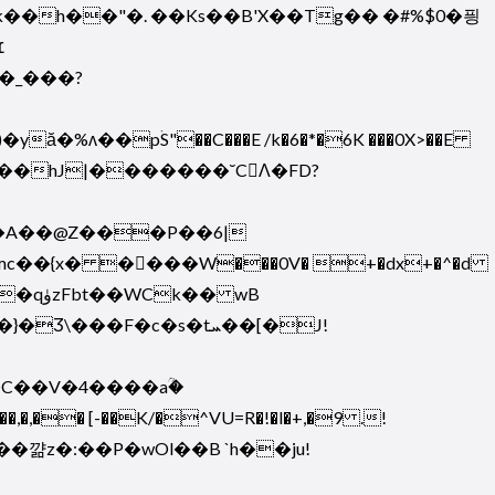
-�E��_��hJ|�������˘CɅ�FD?
3J�A��@Z���P��6|
mc��{x� ����W���0V� +�dx+�^�d
� wB
��F�c�s�tܚ��[�J!
�C��V�4����aؒ�
��,�,�� [-��K/�^VU=R�!�l�+,�9 .!