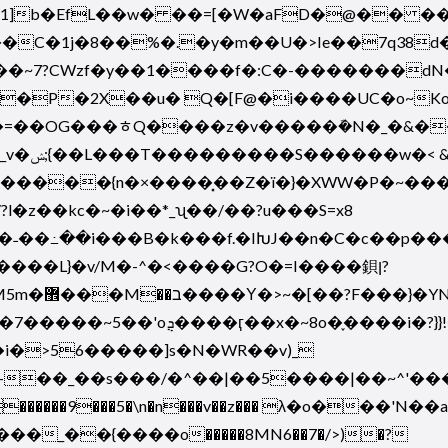
1]b�EfL��w� ��=[�W�aFD�@�� ���
��C�1j�8��%�.�y�m��U�>Ie��7q38d
p��~7?CWzf�y��1����f�:C�-�������d
 Q�[F@�i����UC�o~Ko���/�~.�],��ۺw�K���w���
�
=��OG���ﾾQ����z�v�����ܽ�N�_�&
��ww/
��{n�×����͓��Z�ï�}�XWW�P�~���~��9?
��L}�v/M�-^�<����G?O�=I����鋇ן?
m&ݫ�ƯoG��
֪����i�?}}!�_��y|$��_��-
i�>56�����]s�N�WR��v)_
��_��s���/�^��|��5����|��~^'���
������9���5�\n�n���v��z��� λ�o���'