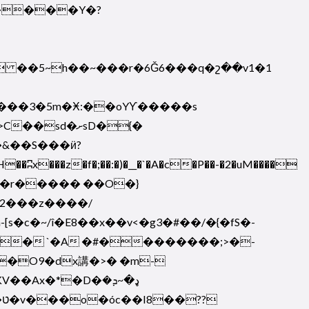
�  ��5~h��~���r�6Ǧ6���q�շ��v1�1
��3�5m�Ӿ:��oYƳ�����s
d�ށsD�{�
�&��S���ӥ?
�z�f�;��:�)�__�`�A�c�P��-�2�uM����
K2���z����/
�~/î�E8��x��v<�g3�#�� /�{� fS�-
O9�dx講�>� �m-