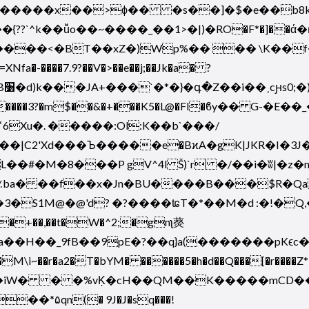
@��{??`^k��ǚo��~����_��1>�|)�RO�F*�]��ά�׆
�E
'�x�q����3?�m$��&�+���K5�L@�Fl�ϐy�� G
��|C2'Xd���Ъ�����e�BϰA�gK|JKR�I�
��#�M�8���P gV^4l Š)`r �/��i�ʬ|�z�
� ��f��x�Jn�BU����B���$R�Qa�qۈzFbt��WCk�
S1M@�@'d? �?����ʨT�*��M�d :�!�Q,�}�Ӡ\�
a��H��_9fB��9pE�?��q}a(�������pKϵc
�M\i~��r�a2�T�bYM� ������5�h�d��Q���[�r����Z*
�*۵qn(� 9J�J�sq���!