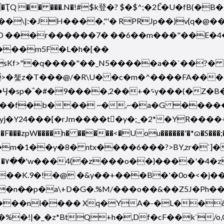
��ҬQ �� ���.N�!#$k登�? $�$^;�2ޯL�U�
�\|:�JH����,"'� RPRJp��)v{q�@�
���m5F�L�h�[��
sKf>"�q����"��_N5�����a��`��?� 
�>�쳋z�T���@/�R\U� �c�m�^����FA��
؝y���(�Z�B�t>>��7<��^��lU����;���gIa
�f�b��� ~�,~�a�G �����ǅ
-yj�Y24���[�rJm� ���t�ِy�;_�2*�Y
��zpW����h� �����<�Uou������'�*ɷ�S���;�
� ntx����6���?>BY,zr�`]���[\�"��ڛ|��߷�c)o��/�
3f
���K.9�!�@ �&y��+���B�'�0o�<�j��
�n�̴�p�a\+D�G�.%M/���o��&��Z5J�Ph��#
P����nl���� Xq�YA�-�L��