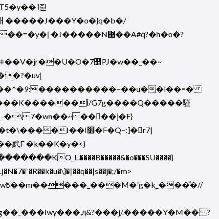
�T5�y��˥줟
ￃ�����J���Y�o�}q�b�/
J�����N޽��A#q?�h�o�?
�?�uv|
g��_���Iwy���,ԯ&?���j/.�����Y�M��?