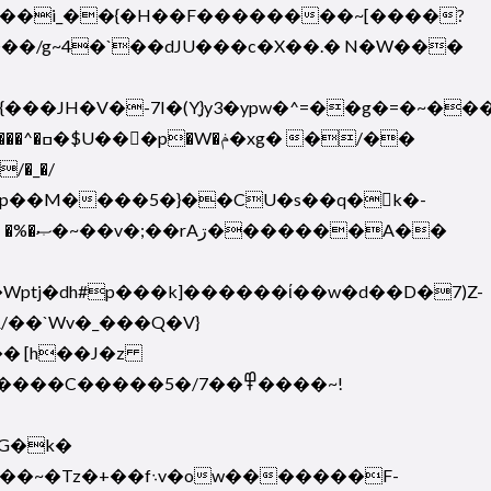
���JH�V�-7I�(Y֪}y3�ypw�^=��g�=�~�
A��
/��`Wv�_���Q�V}
�����5�/7��߾����~!
RG�k�