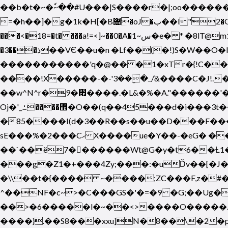
��b�t�~�ٗ~��#U���|S����r�|;oo�����
=�h��]�g�1k�H[�B޺�
���<�18=�t� ���a!=<]~��0�A�س~1�e� * �8lT@m1JY�R+� `���LD˺�A��7� �l��?xG�&Z���X;l��g-�~�v�ΈMWD~�@ ����
�3���ذ��VЄ��u�n �Lf��(�!)S�W
�����������'q�@�� �1�xTr�{!C��b:؛��#e�zL��G/�@������򒴍�+�\+�q� 3��}̜�2���~�s^���c
����!X�����-�-'ߺ�ܹ��3/&͗����C�J!.�u�g?�wx>�_�.�(+vN[�gPM�|
��w^N^r�9�׏����.�L&�%�A."������'�m+���#�˿�CL�?���Pe�d��Ch����% ��d��l?
Oj�'_޽����ߑ�O��(q��45���d�i���
3t
�85����I(d�3��R��s��u��D���F��
sE���%�2���Cޙ X����ue�Y��-�eG� ���\��q��f����J>-H~ � ]]�Fp��x\aϊƁ�M/�-)
��`��ë7�������Wt@G�y�t6��Ƚ1
���g�Z1�+���4Zy;���:�uĎv��[�J�/`�
�\\��t�{���� ~����;ZC���F,z�#�gO�?�'�T�����S
^��NF�c~>�C���GS�'�=�9 �G;��Ug�
��>�6�����l�~��<>����O�����.�
����}.��S8���xxu]N�8��\�2�p|/�w����