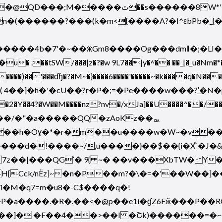
8W*'��i_��{�H��F��������~[����?
���4b�7'�~��ӝGm8����Og���dmǁ�;�LI�{
z?nv�/xJa]��U����^��/�� �%�ޞ�~��v�;��rAڗ�������
��/�"�a�����QQ�zAoKz��ᇝ
���d�!����~/,u����}��$��{i�X֯`�J�&
k/nËz]~�n�P��m?�\�=�'��W��]�����C
�M�q7=m�u8�-C$����q�!
���P�a����.�R�.��<�@p��e1i�ɠZ6Fӂ���P��