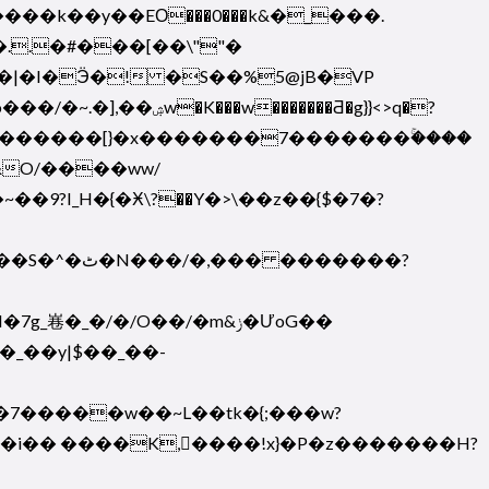
��k��y��EΟ���0���k&�_���.
�..�#���[��\""�
N�|�I�Ӭ�! �S��%5@jB�VP
����Ƌ�g}}<>q�?
�������[}�x�������7�������ۚ����
I_H�{�Ӿ\?��Y�>\��z��{$�7�?
7�����w��~L��tk�{;���w?
N��a�i�� ����K,�ٍ���!x}�P�z�������H?