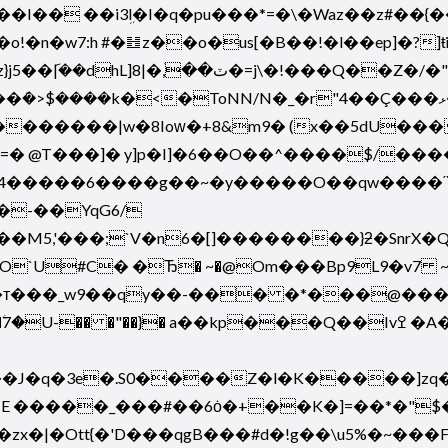
�� ��i3ܹl�I�q�pu���*=�\�Waz��z#��{�
n�w7:h #�䷲z��o�us[�B��!�l��ep]�?]ŧi
��+��U����J���u�n ��. ̰���]A)?\�w�rtqtz}j5��݇|��
g�4�����6����g��~�y�����O��qw����ϓ
�-��YqG6/
`U#C� �Ђ� ~�@Om���Bp9L9�v7 ~�\
т���_w9��qy��-��� �*���@���˺�[��ݤ
 a��kp���Q��Ivߐ �A��.�>�H�`���l�� � �����6��}
�J�q�3e�.S0����Z�l�K�����]zq
CE �����_���#��6
ȯ�+��K�]=��*�"$
�zx�|�Ott{�'D���qgB���#d�!g��\u5%�~���F��S