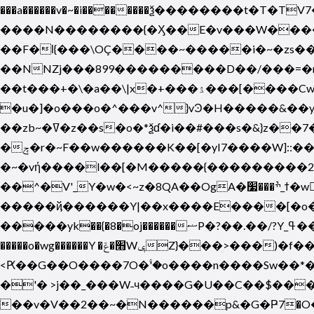
���a������v�~�i��������ѯ��������t�T
����N��������{�Ӽ��E�v���W�����
��F�Ɩ{���\OÇ����~�����i�~�zs��ɗ˟_t�
��NNZj���899���������D��/���=
��t���+�\�a��\|x�+���ۮ���[����Cw�׋7����k_�(՝�E����yuu�^r�$uҗ�������⧧��V�jr��U�O�7﫵PJ�w��_��~
�u�]�o���o�^���v^}vϿ�H�����&��
��zb~�ߜ�z��s�o�*ѯɗ�i��#���s�&}z��7�̝���vw����wZ��w_�'�Sz���7K�wu�v��^�9:����������~��u��l��=�
�ݼ�r�~F��w������K��[�yI7����W]::���_Ծ�߿�w^��_w]�~o��]�i��������諾�O�盏ݨ{y�>r���K������ί/G7g����Q�����騹
�~�vή����l��[�M�����{���������28rܗ�Μ���7��B��h-/?.�����Oʩ����+��_-�\ 7�wn��~����ɭ
��^�V'_Y�w�<~z�8QA��OgA�ׯ���׷_ϯ�w���<�8խˇ����ɛ��۫�׿����hy������m�t�\����I��I׻�F�Q~:]�𾄧r7|
�����ҋ������Y|��x����E����[�o��� l9�~S�w��R
�����yk��{�8�oj������ޟP�?��.��/?Y_ߟ�������:Y��W/�����r������կ���������KO_L.����B�����&�o���SU����}
�����o�wg������Y �׫�ݝWݷZ}���>���)�f�����擻���O˯�o?_�ʪ�\?��O�>:�w?���m��Z�ts��Lj�N�7�`�R��k�u�\}�|��q��|s��j�;/�m>
<Ԗ��G��O����7O�۟'�o����n����Sw��*���{W�&�o�ʛRJ��ߏ�����7m���uԬݾl>}���7�w߿
�'� >j��_���W˗ч����G�U��C��$��
��v�V��2��~�N������p&�G�Ҏ7�O