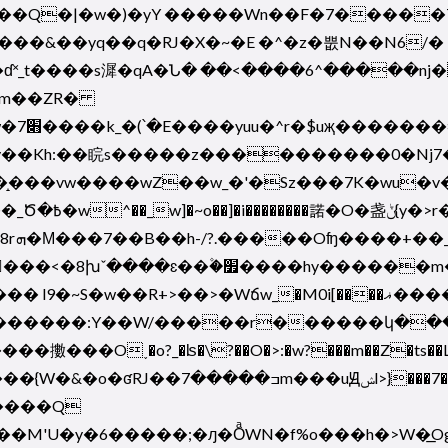
�TV7��Q�|�w�)�yY �����Wn��F�7����
�&��yq��q�RJ�X�~�E �^�z�뿞N��N6/�
���s漽�qA�Ն� ��<����6^�����nj���=�y�| �
�m��ZR�
y��Kh:��睆s�����z����������0�Nj7�
�E}
+>��>�Wճw_�M0i[����ޣ�����黓F �k��K�y�<}
��m�����_���M�'g�k_���ͧ�//
����Q
��M'U�
y�6�����;�ԓ�OͣWN�f%o���h�>W�͟O