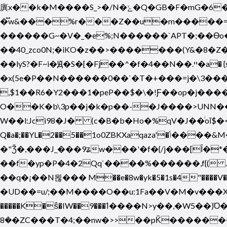
廙x��k�M����S_>�/N�ݻ�Q�GB�F�mG�6��a�Ơ^�G3��?#�9��T��1L���Ѳ��h����Y�?
�֟w&���%r���Z��u�m�����=�;
������G~�V�_�e%;N������`APT�;��Ѳo
��40_zco0N;�iKO�z��>�������(Y&�8�Z
��lyS?�F~i�Ԭ�S�[�Fj��^�f�4��N��.ײ�a� {s��q��[��o>^7�}�Opx�ڏ���/�����=?
�x(5e�P��N������0��`�T�+���=j�\3���
,$1��R6�Y2���1�peP��$�\�!Ƒ��op�j����a�
O��K�b\3p��j�k
�p��-�J����>UNN��
W��l:Jci98�J� (c�B�b�Ho�%qV�J��ͥoĭ$�<}
Q�a�;��YL�2��5��1o0ZBKXaqaza'�ݴ����&M�V����d��L�`�4�u�����]�d.��r�d�r����� ��O�}
�"Ǯ�,���J_���9ʑw���'�f�{/j���[Ȋ�
��f�yp�P�4�2Qq`����%������,f{( .&\t
��q�¡��N묂��� M��e�8w�yk�5�1s�4"����V���i[�U�Ԃ��g` 5t���Ϛ`��ݮ2��$
�UD��=u/;��M����O��u:1Fa��V�M�v���X�
�����K�ŝ�IW��9���ߗ����N>y��,�W5��)Ό�3pzal����G`f��:�M��i��@�F�MԶ��¦2KV��Ax�*�D�ډ�~ܕ�
�8�ZC���T�4;��nw�>>��pǨ�������^�q��O�^ϯAFBR�8L�O�s��O�tCf��ט�v���o�óc��I8��??