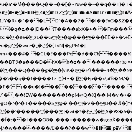
�u�a*�Μ����Q��~��[�~Yuw��~��q��T}�T
oJ�ب��l"2�G��H��H��F4���D
Z i��'l��o�A���Lƞ?����(�
��O�I �q�z.��|D��T��
��a}xX�+� �Fm���
!��
���BT9�a���D�hX�h�z� � ������r!ϖ =�
� ���Q����g��{viK�!
�F֏���~4���MC�s���yߜܽq~~
�F�`ӷ��u�j�������������_b�
 ͺ��!EW�������!�pM@Q�X|�� M�y �>�
@� ���V��U��ڭ�]^��w�w�Ͽ��q��O���� |4��>?
��'��������|�w(�?�:�S�9X�6�c
Ϊ�:��ϯ���O8�_���=�����w�ϗopX͗���
���/𱞃���?���w>��}��_p�V`I�ŋ�n�Ԫ��rV��Β�