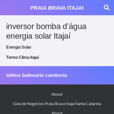
PRAIA BRAVA ITAJAI
inversor bomba d’água
energia solar Itajaí
Energia Solar
Termo Clima Itajaí
toldos balneario camboriu
About
Guia de Negócios Praia Brava Itajaí Santa Catarina
About